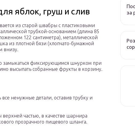
Пос
ля яблок, груш и слив
за 
ивается из старой швабры с пластиковыми
аллической трубкой-основанием (длина 85
зложенном 122 сантиметра), металлической
Роз
шка из плотной бязи (хлопчато-бумажной
сор
м внизу.
о замыкаться фиксирующимся шнурком при
одимо высыпать собранные фрукты в корзину.
ь все ненужные детали, оставив трубку и
 верхней частью, в качестве шарнира
кового прозрачного пищевого шланга.