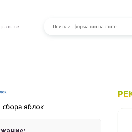
 растениях
РЕ
лок
 сбора яблок
жание: