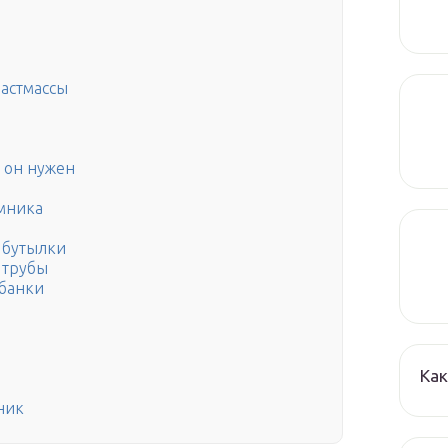
ластмассы
м он нужен
мника
 бутылки
 трубы
 банки
Как
ник