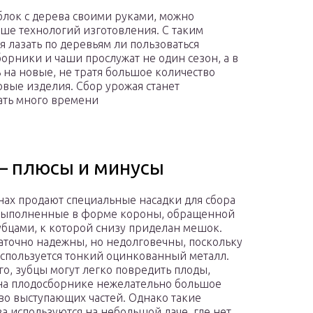
блок с дерева своими руками, можно
ше технологий изготовления. С таким
 лазать по деревьям ли пользоваться
орники и чаши прослужат не один сезон, а в
ь на новые, не тратя большое количество
овые изделия. Сбор урожая станет
ать много времени
– плюсы и минусы
нах продают специальные насадки для сбора
выполненные в форме короны, обращенной
убцами, к которой снизу приделан мешок.
аточно надежны, но недолговечны, поскольку
спользуется тонкий оцинкованный металл.
го, зубцы могут легко повредить плоды,
на плодосборнике нежелательно большое
во выступающих частей. Однако такие
ва используются на небольшой даче, где нет