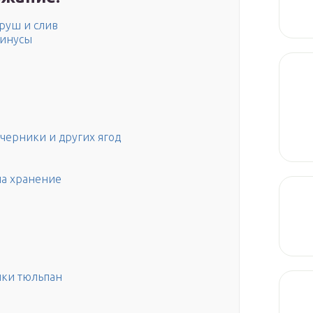
груш и слив
минусы
черники и других ягод
на хранение
лки тюльпан