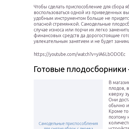
Чтобы сделать приспособление для сбора я
воспользоваться одной из приведенных вы
удобным инструментом больше не придется
опасной стремянкой. Самодельные плодосб
случае износа или порчи их легко заменит
финансовых средств да дорогостоящие гот
увлекательным занятием и не будет заним
https://youtube.com/watch?v=yIA6LbODOEc
Готовые плодосборники 
В магази
плодов, 
кверху з
Они дост
обычно и
Кроме то
поэтому 
количест
Самодельные приспособления
устройст
для снятия яблок с дерева