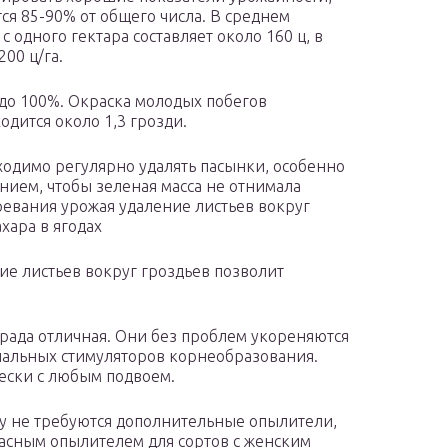
ся 85-90% от общего числа. В среднем
 одного гектара составляет около 160 ц, в
00 ц/га.
 до 100%. Окраска молодых побегов
одится около 1,3 грозди.
ходимо регулярно удалять пасынки, особенно
нием, чтобы зеленая масса не отнимала
зревания урожая удаление листьев вокруг
хара в ягодах
ие листьев вокруг гроздьев позволит
града отличная. Они без проблем укореняются
иальных стимуляторов корнеобразования.
ески с любым подвоем.
му не требуются дополнительные опылители,
расным опылителем для сортов с женским