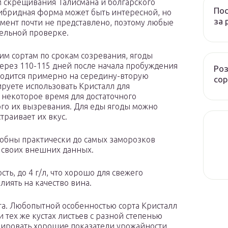
м скрещивания Талисмана и болгарского
Пос
Гибридная форма может быть интересной, но
за 
мент почти не представлено, поэтому любые
тельной проверке.
им сортам по срокам созревания, ягоды
через 110-115 дней после начала пробуждения
Роз
иходится примерно на середину-вторую
сор
ируете использовать Кристалл для
 некоторое время для достаточного
ого их вызревания. Для еды ягоды можно
траивает их вкус.
собны практически до самых заморозков
я своих внешних данных.
сть, до 4 г/л, что хорошо для свежего
лиять на качество вина.
та. Любопытной особенностью сорта Кристалл
 тех же кустах листьев с разной степенью
рировать хорошие показатели урожайности,