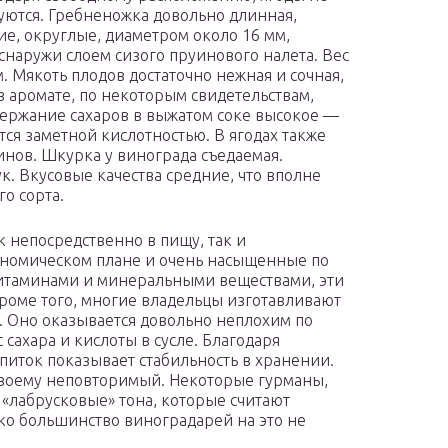
уются. Гребненожка довольно длинная,
ие, округлые, диаметром около 16 мм,
снаружи слоем сизого пруинового налета. Вес
. Мякоть плодов достаточно нежная и сочная,
 аромате, по некоторым свидетельствам,
держание сахаров в выжатом соке высокое —
ется заметной кислотностью. В ягодах также
инов. Шкурка у винограда съедаемая.
к. Вкусовые качества средние, что вполне
о сорта.
 непосредственно в пищу, так и
ономическом плане и очень насыщенные по
витаминами и минеральными веществами, эти
 Кроме того, многие владельцы изготавливают
. Оно оказывается довольно неплохим по
 сахара и кислоты в сусле. Благодаря
питок показывает стабильность в хранении.
своему неповторимый. Некоторые гурманы,
 «лабрусковые» тона, которые считают
ко большинство виноградарей на это не