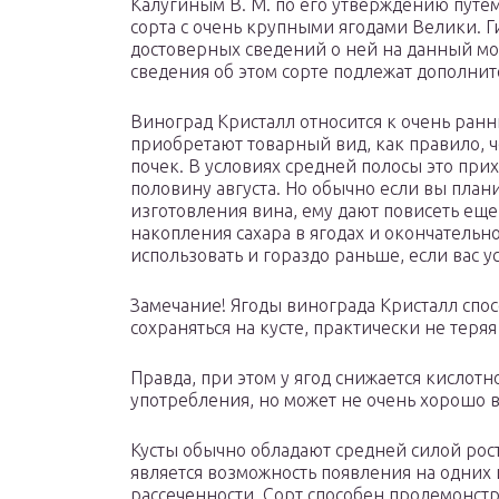
Калугиным В. М. по его утверждению путе
сорта с очень крупными ягодами Велики. 
достоверных сведений о ней на данный мо
сведения об этом сорте подлежат дополни
Виноград Кристалл относится к очень ранн
приобретают товарный вид, как правило, 
почек. В условиях средней полосы это пр
половину августа. Но обычно если вы план
изготовления вина, ему дают повисеть еще
накопления сахара в ягодах и окончательн
использовать и гораздо раньше, если вас ус
Замечание! Ягоды винограда Кристалл спо
сохраняться на кусте, практически не теря
Правда, при этом у ягод снижается кислотно
употребления, но может не очень хорошо в
Кусты обычно обладают средней силой рос
является возможность появления на одних и
рассеченности. Сорт способен продемонст