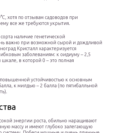
°С, хотя по отзывам садоводов при
ему все же требуются укрытия.
 сорта наличие генетической
ень важно при возможной сырой и дождливой
иноград Кристалл характеризуется
ибковым заболеваниям: к оидиуму – 2,5
 шкале, в которой 0 – это полная
я повышенной устойчивостью к основным
алла, к милдью – 2 балла (по пятибалльной
ть).
ства
сокой энергии роста, обильно наращивают
вную массу и имеют глубоко залегающую
 систему. Побеги мощные и очень длинные.