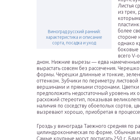
Листья с
из трех,
которыми
пластинк
более св
Виноград русский ранний:
стороне 
характеристика и описание
сорта, посадка и уход
однако к
боковые 
всего V-
дном. Нижние вырезы — едва намеченные, 
вырастать совсем без рассечения. Черешко
формы. Черешки длинные и тонкие, зелено
оттенком. Зубчики по периметру листовой 
вершинами и прямыми сторонами. Цветки 
предположить недостаточный уровень их о
расхожий стереотип, показывая великолеп
наличия по соседству обоеполых сортов, ц
вызревают хорошо, приобретая в процессе
Гроздь у винограда Таежного средняя по р
цилиндроконическая по форме. Обычная ма
Самые крупные могут достигать 250 г. Бла