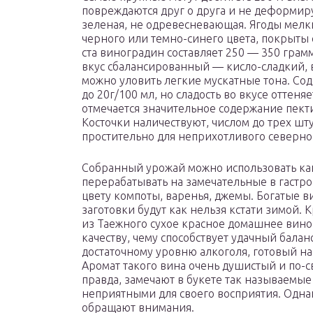
повреждаются друг о друга и не деформир
зеленая, не одревесневающая. Ягоды мелк
черного или темно-синего цвета, покрыты 
ста виноградин составляет 250 — 350 грамм
вкус сбалансированный — кисло-сладкий, в
можно уловить легкие мускатные тона. Со
до 20г/100 мл, но сладость во вкусе оттеня
отмечается значительное содержание пект
Косточки наличествуют, числом до трех шту
простительно для неприхотливого северног
Собранный урожай можно использовать как
перерабатывать на замечательные в гастр
цвету компоты, варенья, джемы. Богатые 
заготовки будут как нельзя кстати зимой.
из Таежного сухое красное домашнее вино
качеству, чему способствует удачный баланс
достаточному уровню алкоголя, готовый на
Аромат такого вина очень душистый и по-
правда, замечают в букете так называемые
неприятными для своего восприятия. Одна
обращают внимания.