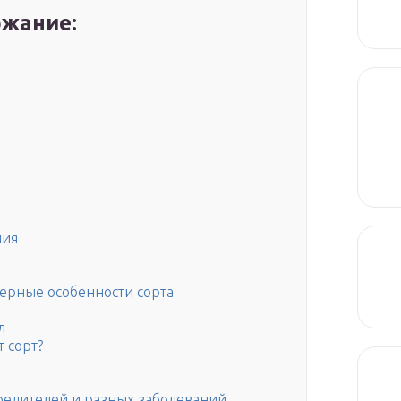
жание:
ния
ерные особенности сорта
л
 сорт?
вредителей и разных заболеваний