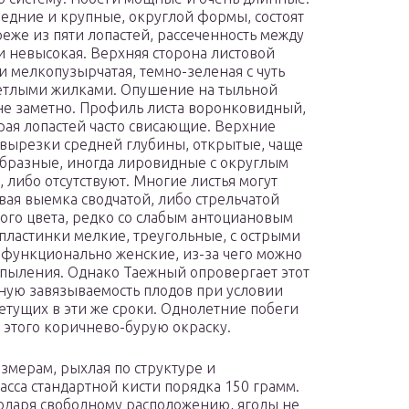
редние и крупные, округлой формы, состоят
 реже из пяти лопастей, рассеченность между
 невысокая. Верхняя сторона листовой
и мелкопузырчатая, темно-зеленая с чуть
етлыми жилками. Опушение на тыльной
не заметно. Профиль листа воронковидный,
рая лопастей часто свисающие. Верхние
вырезки средней глубины, открытые, чаще
образные, иногда лировидные с округлым
либо отсутствуют. Многие листья могут
вая выемка сводчатой, либо стрельчатой
го цвета, редко со слабым антоциановым
пластинки мелкие, треугольные, с острыми
функционально женские, из-за чего можно
пыления. Однако Таежный опровергает этот
ную завязываемость плодов при условии
ветущих в эти же сроки. Однолетние побеги
 этого коричнево-бурую окраску.
азмерам, рыхлая по структуре и
сса стандартной кисти порядка 150 грамм.
годаря свободному расположению, ягоды не