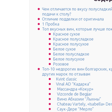
Чем отличается по вкусу полусладки
подачи к столу?
Отличие подделки от оригинала
1 Пробка
Топ вкусных вин, которые лучше пок
Красное сухое
Красное полусладкое
Красное полусухое
Белое сухое
Белое полусладкое
Белое полусухое
Розовое
Топ-10 недорогих вин болгарских, к
других марок по отзывам
Kvint classic
Vinal AD “Кадарка”
Массандра «Кокур»
Vizconde de Begijar
Вино Абхазии “Лыхны”
Chateau Vartely, «Isabella» De
Саук-Дере “Мерло”