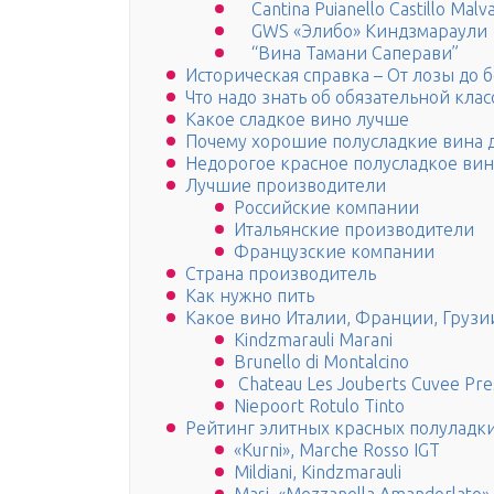
Cantina Puianello Castillo Malva
GWS «Элибо» Киндзмараули
“Вина Тамани Саперави”
Историческая справка – От лозы до 
Что надо знать об обязательной кл
Какое сладкое вино лучше
Почему хорошие полусладкие вина д
Недорогое красное полусладкое вин
Лучшие производители
Российские компании
Итальянские производители
Французские компании
Страна производитель
Как нужно пить
Какое вино Италии, Франции, Грузии
Kindzmarauli Marani
Brunello di Montalcino
Chateau Les Jouberts Cuvee Pre
Niepoort Rotulo Tinto
Рейтинг элитных красных полуладк
«Kurni», Marche Rosso IGT
Mildiani, Kindzmarauli