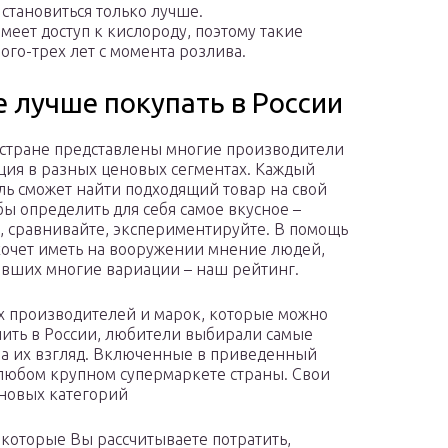
становиться только лучше.
ет доступ к кислороду, поэтому такие
го-трех лет с момента розлива.
е лучше покупать в России
стране представлены многие производители
ция в разных ценовых сегментах. Каждый
ль сможет найти подходящий товар на свой
обы определить для себя самое вкусное –
, сравнивайте, экспериментируйте. В помощь
 хочет иметь на вооружении мнение людей,
вших многие вариации – наш рейтинг.
х производителей и марок, которые можно
пить в России, любители выбирали самые
а их взгляд. Включенные в приведенный
 любом крупном супермаркете страны. Свои
еновых категорий
, которые Вы рассчитываете потратить,