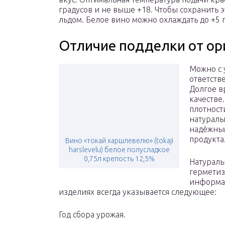
градусов и не выше +18. Чтобы сохранить 
льдом. Белое вино можно охлаждать до +5 
Отличие подделки от ор
Можно с 
ответств
Долгое в
качестве
плотност
натураль
надёжны
продукта
Вино «токай харшлевелю» (tokaji
harslevelu) белое полусладкое
0,75л крепость 12,5%
Натураль
герметиз
информац
изделиях всегда указывается следующее:
Год сбора урожая.