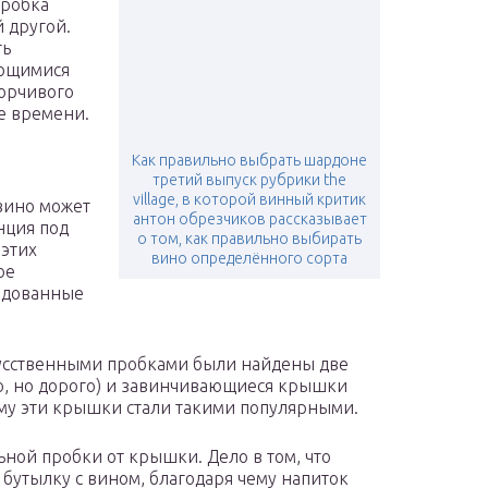
пробка
 другой.
ть
ающимися
борчивого
ше времени.
Как правильно выбрать шардоне
третий выпуск рубрики the
village, в которой винный критик
вино может
антон обрезчиков рассказывает
нция под
о том, как правильно выбирать
 этих
вино определённого сорта
ое
садованные
усственными пробками были найдены две
о, но дорого) и завинчивающиеся крышки
ому эти крышки стали такими популярными.
ьной пробки от крышки. Дело в том, что
 бутылку с вином, благодаря чему напиток