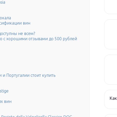
sia
бокала
ассификации вин
оступны не всем?
о с хорошими отзывами до 500 рублей
 и Португалии стоит купить
stige
Как
их вин