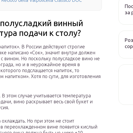
Recioto della Valpolicella Classico DOC
Пос
за 
у полусладкий винный
тура подачи к столу?
Роз
сор
напиток». В России действуют строгие
овке написано «Сок», значит внутри должен
 с вином. Но поскольку полусладкое вино не
ограда, но и в неурожайное время в
 которого подслащается напиток, то
напитком». Хотя по сути, для изготовления
 В этом случае учитывается температура
дачи, вино раскрывает весь свой букет и
сия.
 охлаждать. Но при этом не стоит
 в переохлажденном вине появится кислый
сного вина должна быть не ниже +10