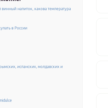
й винный напиток, какова температура
упать в России
рымских, испанских, молдавских и
midulce