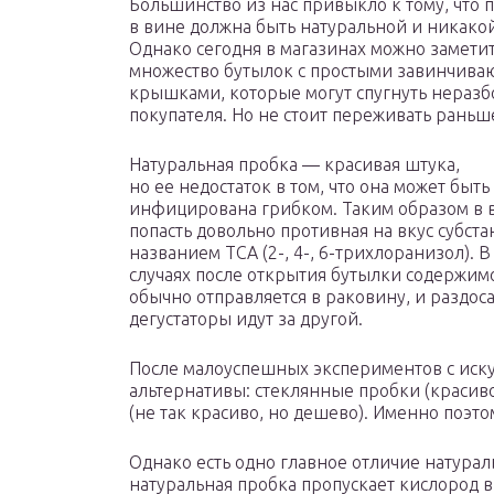
Большинство из нас привыкло к тому, что 
в вине должна быть натуральной и никакой
Однако сегодня в магазинах можно замети
множество бутылок с простыми завинчив
крышками, которые могут спугнуть нераз
покупателя. Но не стоит переживать рань
Натуральная пробка — красивая штука,
но ее недостаток в том, что она может быть
инфицирована грибком. Таким образом в 
попасть довольно противная на вкус субста
названием TCA (2-, 4-, 6-трихлоранизол). В
случаях после открытия бутылки содержим
обычно отправляется в раковину, и раздо
дегустаторы идут за другой.
После малоуспешных экспериментов с иск
альтернативы: стеклянные пробки (красив
(не так красиво, но дешево). Именно поэт
Однако есть одно главное отличие натурал
натуральная пробка пропускает кислород в