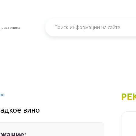
 растениях
РЕ
ино
ладкое вино
жание: