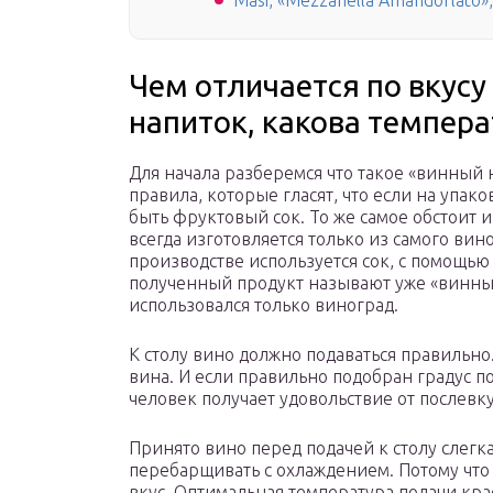
Masi, «Mezzanella Amandorlato», 
Чем отличается по вкус
напиток, какова темпера
Для начала разберемся что такое «винный 
правила, которые гласят, что если на упак
быть фруктовый сок. То же самое обстоит и
всегда изготовляется только из самого вин
производстве используется сок, с помощью
полученный продукт называют уже «винным 
использовался только виноград.
К столу вино должно подаваться правильно.
вина. И если правильно подобран градус по
человек получает удовольствие от послевку
Принято вино перед подачей к столу слегка
перебарщивать с охлаждением. Потому что
вкус. Оптимальная температура подачи кра