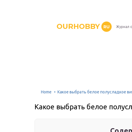
OURHOBBY
RU
Журнал о
Home
Какое выбрать белое полусладкое в
Какое выбрать белое полус
Содер