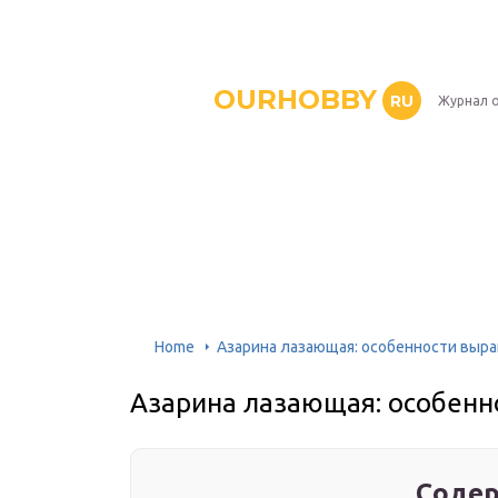
OURHOBBY
RU
Журнал о
Home
Азарина лазающая: особенности выр
Азарина лазающая: особен
Содер