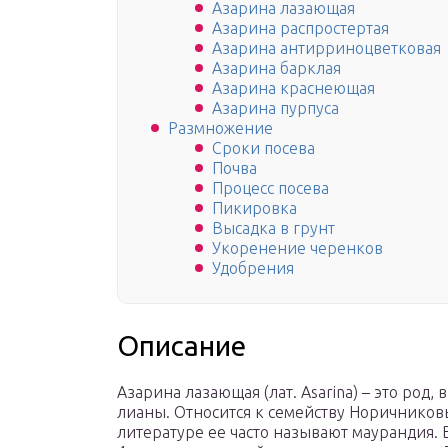
Азарина лазающая
Азарина распростертая
Азарина антирриноцветковая
Азарина барклая
Азарина краснеющая
Азарина пурпуса
Размножение
Сроки посева
Почва
Процесс посева
Пикировка
Высадка в грунт
Укоренение черенков
Удобрения
Описание
Азарина лазающая (лат. Asarina) – это род
лианы. Относится к семейству Норичниковых
литературе ее часто называют маурандия. 