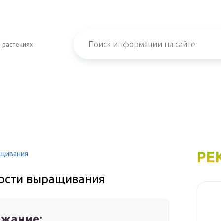
 растениях
РЕ
ащивания
ности выращивания
жание: