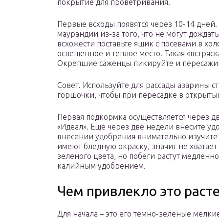
покрытие для проветривания.
Первые всходы появятся через 10-14 дней
маурандии из-за того, что не могут дождат
всхожести поставьте ящик с посевами в хол
освещенное и теплое место. Такая «встряс
Окрепшие саженцы пикируйте и пересажив
Совет. Используйте для рассады азарины с
горшочки, чтобы при пересадке в открытый
Первая подкормка осуществляется через д
«Идеал». Ещё через две недели внесите уд
внесении удобрения внимательно изучите с
имеют бледную окраску, значит не хватает 
зеленого цвета, но побеги растут медлен
калийным удобрением.
Чем привлекло это раст
Для начала – это его темно-зеленые мелкие