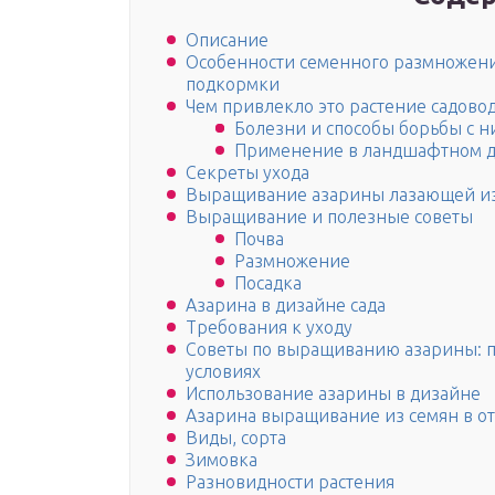
Описание
Особенности семенного размножени
подкормки
Чем привлекло это растение садово
Болезни и способы борьбы с 
Применение в ландшафтном 
Секреты ухода
Выращивание азарины лазающей из
Выращивание и полезные советы
Почва
Размножение
Посадка
Азарина в дизайне сада
Требования к уходу
Советы по выращиванию азарины: по
условиях
Использование азарины в дизайне
Азарина выращивание из семян в о
Виды, сорта
Зимовка
Разновидности растения