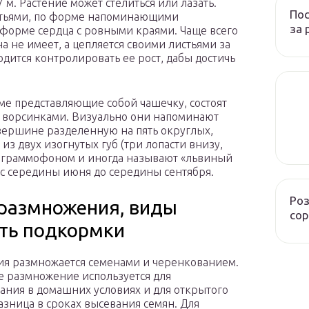
7 м. Растение может стелиться или лазать.
Пос
тьями, по форме напоминающими
за 
 форме сердца с ровными краями. Чаще всего
а не имеет, а цепляется своими листьями за
дится контролировать ее рост, дабы достичь
е представляющие собой чашечку, состоят
х ворсинками. Визуально они напоминают
 вершине разделенную на пять округлых,
из двух изогнутых губ (три лопасти внизу,
с граммофоном и иногда называют «львиный
 с середины июня до середины сентября.
Роз
 размножения, виды
сор
сть подкормки
я размножается семенами и черенкованием.
 размножение используется для
ния в домашних условиях и для открытого
Разница в сроках высевания семян. Для