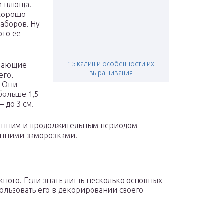
и плюща.
 хорошо
аборов. Ну
это ее
15 калин и особенности их
инающие
выращивания
его,
. Они
больше 1,5
 до 3 см.
ранним и продолжительным периодом
сенними заморозками.
ожного. Если знать лишь несколько основных
ользовать его в декорировании своего