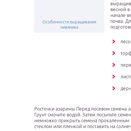
выращива
весной в
начале в
почва. Д
Особенности выращивания
подготов
нивяника
песо
торф
пере
лист
дерн
Росточки азарины Перед посевом семена за
Грунт смочите водой. Затем посыпьте семен
немножко прикрыть семена прокаленным п
стеклом или пленкой и поставить на солне