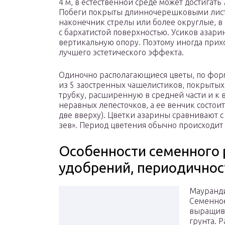
4 м, в естественной среде может достигать 
Побеги покрыты длинночерешковыми лис
наконечник стрелы или более округлые, в
с бархатистой поверхностью. Усиков азарин
вертикальную опору. Поэтому иногда прихо
лучшего эстетического эффекта.
Одиночно располагающиеся цветы, по форм
из 5 заостренных чашелистиков, покрыты
трубку, расширенную в средней части и к
неравных лепесточков, а ее венчик состоит 
две вверху). Цветки азарины сравнивают 
зев». Период цветения обычно происходит
Особенности семенного
удобрений, периодично
Мауранди
Семенное
выращива
грунта. 