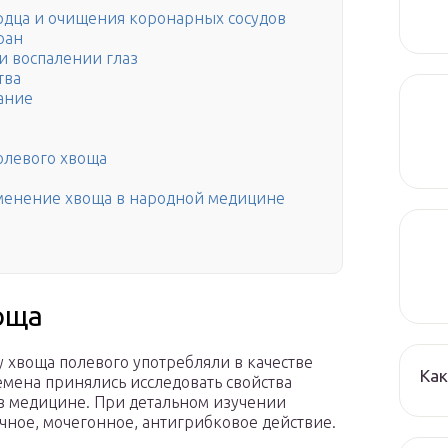
рдца и очищения коронарных сосудов
ран
и воспалении глаз
тва
ание
олевого хвоща
менение хвоща в народной медицине
оща
 хвоща полевого употребляли в качестве
Как
ремена принялись исследовать свойства
в медицине. При детальном изучении
чное, мочегонное, антигрибковое действие.