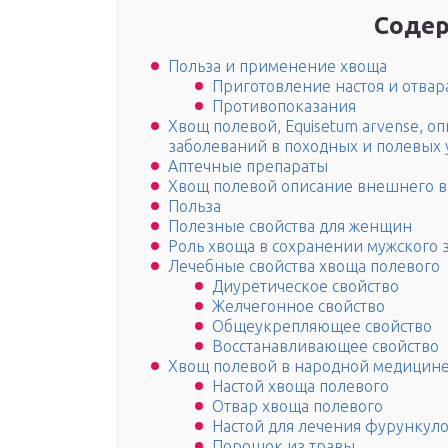
Содер
Польза и применение хвоща
Приготовление настоя и отвар
Противопоказания
Хвощ полевой, Equisetum arvense, о
заболеваний в походных и полевых 
Аптечные препараты
Хвощ полевой описание внешнего в
Польза
Полезные свойства для женщин
Роль хвоща в сохранении мужского 
Лечебные свойства хвоща полевого
Диуретическое свойство
Желчегонное свойство
Общеукрепляющее свойство
Восстанавливающее свойство
Хвощ полевой в народной медицин
Настой хвоща полевого
Отвар хвоща полевого
Настой для лечения фурункул
Порошок из травы