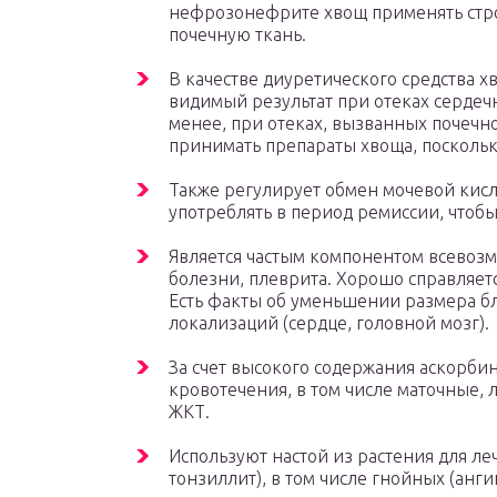
нефрозонефрите хвощ применять стро
почечную ткань.
В качестве диуретического средства х
видимый результат при отеках сердеч
менее, при отеках, вызванных почечн
принимать препараты хвоща, поскольку
Также регулирует обмен мочевой кисл
употреблять в период ремиссии, чтобы
Является частым компонентом всевоз
болезни, плеврита. Хорошо справляет
Есть факты об уменьшении размера б
локализаций (сердце, головной мозг).
За счет высокого содержания аскорби
кровотечения, в том числе маточные, 
ЖКТ.
Используют настой из растения для ле
тонзиллит), в том числе гнойных (анг