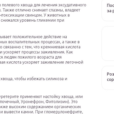
 полевого хвоща для лечения эксудативного
Пос
. Также отлично снимает спазмы, владеет
за 
нтоксикации свинцом. У животных в
 снижался уровень гликемии при
зывает положительное действие на
ых воспалительных процессах, а также в
о связанно с тем, что кремниевая кислота
 и ускоряет процессы заживления. Как
я людям пожилого возраста для
ая кислота ускоряет заживление легочной
Роз
хвоща, чтобы избежать силикоза и
сор
уретерите применяют настойку хвоща, или
 почечный, Уронефрон, Фитолизин). Это
также высоким содержанием органических
 и вывести камни. При гломерулонефрите,