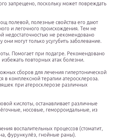
го запрещено, поскольку может повреждать
вощ полевой, полезные свойства его дают
ного и легочного происхождения. Тем не
ой недостаточностью не рекомендовано
 они могут только усугубить заболевание.
оты. Помогает при подагре. Рекомендовано
 избежать повторных атак болезни.
можных сборов для лечения гипертонической
ся в комплексной терапии атеросклероза.
ляшек при атеросклерозе различных
новой кислоты, останавливает различные
лёгочные, носовые, геморроидальные, из
чения воспалительных процессов (стоматит,
ина, фурункулёз, гнойные раны).