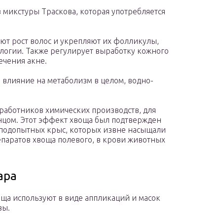
 микстуры Траскова, которая употребляется
уют рост волос и укрепляют их фолликулы,
ологии. Также регулирует выработку кожного
лечения акне.
 влияние на метаболизм в целом, водно-
 работников химических производств, для
нцом. Этот эффект хвоща был подтвержден
 подопытных крыс, которых извне насыщали
епаратов хвоща полевого, в крови животных
ара
оща используют в виде аппликаций и масок
вы.