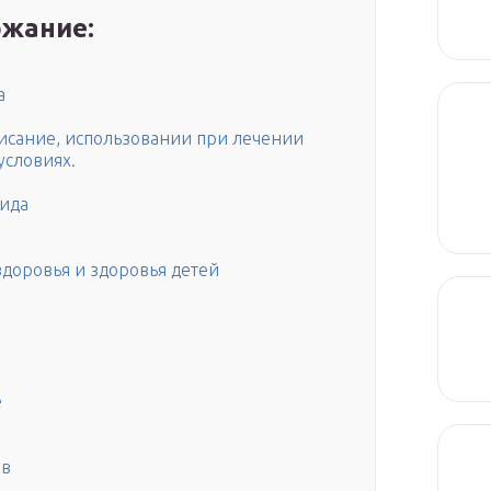
жание:
а
писание, использовании при лечении
условиях.
ида
здоровья и здоровья детей
е
ов