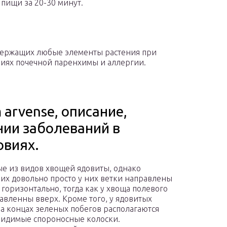
пищи за 20-30 минут.
держащих любые элементы растения при
ниях почечной паренхимы и аллергии.
 arvense, описание,
нии заболеваний в
овиях.
е из видов хвощей ядовиты, однако
 их довольно просто у них ветки направлены
 горизонтально, тогда как у хвоща полевого
авленны вверх. Кроме того, у ядовитых
а концах зеленых побегов располагаются
идимые спороносные колоски.