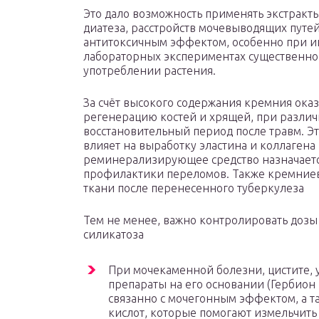
Это дало возможность применять экстракты
диатеза, расстройств мочевыводящих путей
антитоксичным эффектом, особенно при и
лабораторных экспериментах существенно
употреблении растения.
За счёт высокого содержания кремния ока
регенерацию костей и хрящей, при различн
восстановительный период после травм. Эт
влияет на выработку эластина и коллагена
реминерализирующее средство назначаетс
профилактики переломов. Также кремниев
ткани после перенесенного туберкулеза
Тем не менее, важно контролировать дозы 
силикатоза
При мочекаменной болезни, цистите, 
препараты на его основании (Гербион
связанно с мочегонным эффектом, а 
кислот, которые помогают измельчить