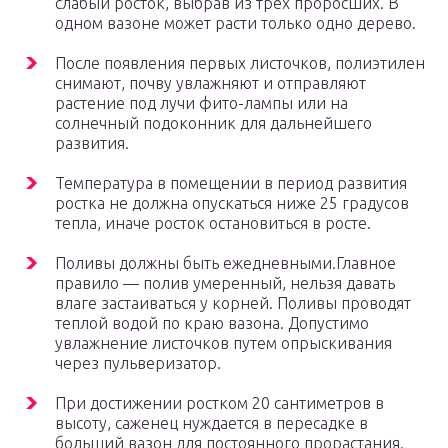
слабый росток, выбрав из трех проросших. В
одном вазоне может расти только одно дерево.
После появления первых листочков, полиэтилен
снимают, почву увлажняют и отправляют
растение под лучи фито-лампы или на
солнечный подоконник для дальнейшего
развития.
Температура в помещении в период развития
ростка не должна опускаться ниже 25 градусов
тепла, иначе росток остановиться в росте.
Поливы должны быть ежедневными.Главное
правило — полив умеренный, нельзя давать
влаге застаиваться у корней. Поливы проводят
теплой водой по краю вазона. Допустимо
увлажнение листочков путем опрыскивания
через пульверизатор.
При достижении ростком 20 сантиметров в
высоту, саженец нуждается в пересадке в
больший вазон для постоянного прорастания.