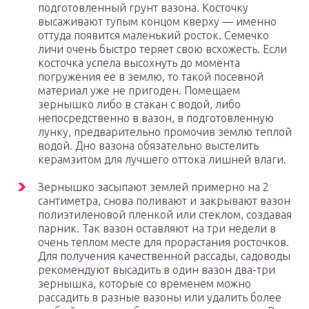
подготовленный грунт вазона. Косточку
высаживают тупым концом кверху — именно
оттуда появится маленький росток. Семечко
личи очень быстро теряет свою всхожесть. Если
косточка успела высохнуть до момента
погружения ее в землю, то такой посевной
материал уже не пригоден. Помещаем
зернышко либо в стакан с водой, либо
непосредственно в вазон, в подготовленную
лунку, предварительно промочив землю теплой
водой. Дно вазона обязательно выстелить
керамзитом для лучшего оттока лишней влаги.
Зернышко засыпают землей примерно на 2
сантиметра, снова поливают и закрывают вазон
полиэтиленовой пленкой или стеклом, создавая
парник. Так вазон оставляют на три недели в
очень теплом месте для прорастания росточков.
Для получения качественной рассады, садоводы
рекомендуют высадить в один вазон два-три
зернышка, которые со временем можно
рассадить в разные вазоны или удалить более