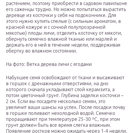
растением, поэтому приобрести в садовом павильоне
его саженцы трудно. Но можно попытаться вырастить
деревце из косточки у себя на подоконнике. Для
этого нужно купить спелые (с сильным ароматом, в
красной кожуре и с сочной полупрозрачной
мякотью) плоды личи, отделить косточку от мякоти,
обернуть семечко влажной тканью или марлей и
держать его в ней в течение недели, поддерживая
обертку во влажном состоянии.
На фото: Ветка дерева личи с ягодами
Набухшее семя освобождают от ткани и высаживают
в горшок с дренажными отверстиями, на дно
которого сначала укладывают слой керамзита, а
потом цветочный грунт. Глубина заделки косточки –
2 см. Если вы посадите несколько семян, это
увеличит ваши шансы на успех. После посадки почву
в горшке поливают нехолодной водой. Семечко
проращивают при температуре 25-30 ºC, при этом
грунт должен быть все время слегка влажным.
Появление ростков можно ожидать через 1-4 недели,