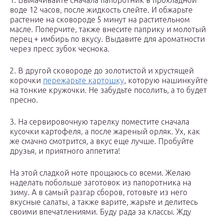
1. Вымачивайте сначала папоротник в прохладной
воде 12 часов, после жидкость слейте. И обжарьте
растение на сковороде 5 минут на растительном
масле. Поперчите, также внесите паприку и молотый
перец + имбирь по вкусу. Выдавите для ароматности
через пресс зубок чеснока.
2. В другой сковороде до золотистой и хрустящей
корочки
пережарьте картошку
, которую нашинкуйте
на тонкие кружочки. Не забудьте посолить, а то будет
пресно.
3. На сервировочную тарелку поместите сначала
кусочки картофеля, а после жареный орляк. Ух, как
же смачно смотрится, а вкус еще лучше. Пробуйте
друзья, и приятного аппетита!
На этой сладкой ноте прощаюсь со всеми. Желаю
наделать побольше заготовок из папоротника на
зиму. А в самый разгар сборов, готовьте из него
вкусные салаты, а также варите, жарьте и делитесь
своими впечатлениями. Буду рада за классы. Жду