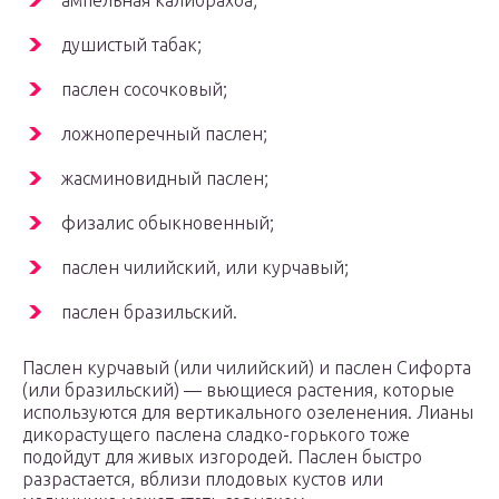
ампельная калибрахоа;
душистый табак;
паслен сосочковый;
ложноперечный паслен;
жасминовидный паслен;
физалис обыкновенный;
паслен чилийский, или курчавый;
паслен бразильский.
Паслен курчавый (или чилийский) и паслен Сифорта
(или бразильский) — вьющиеся растения, которые
используются для вертикального озеленения. Лианы
дикорастущего паслена сладко-горького тоже
подойдут для живых изгородей. Паслен быстро
разрастается, вблизи плодовых кустов или