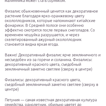
малинника может стать сорняком.
Физалис обыкновенный ценится как декоративное
растение благодаря ярко-оранжевому цвету
околоплодников, которые напоминают китайские
фонарики. В Средней полосе они особенно
эффектно смотрятся после первых снегопадов. Со
временем чешуйка разрушается, и через
скелетированный ажурный околоплодник
становится видна яркая ягода.
Важно! Декоративный физалис ярче земляничного и
несъедобен из-за горечи и соланина. Физалисы:
декоративный красного цвета, съедобный
земляничный заметно светлее (сверху в центре)
Физалисы: декоративный красного цвета,
съедобный земляничный заметно светлее (сверху в
центре)
Петуния — самая известная декоративная культура
семейства, однолетник, обильно цветет до