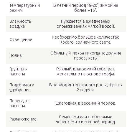
Температурный
В летний период 18-20°, зимой не
режим
более +15°.
Влажность
Нуждается в ежедневных
воздуха
опрыскиваниях мягкой водой.
Необходимо большое количество
Освещение
яркого, солнечного света.
Обильный, почва никогда не должна
Полив
пересыхать.
Грунт для
Рыхлый, влагоемкий субстрат,
паслена
желательно на основе торфа.
Подкормка и
В период интенсивного роста, 1 раз в
удобрение
2 недели.
Пересадка
Ежегодная, в весенний период.
паслена
Семенами или стеблевыми
Размножение
черенками в весенний период.