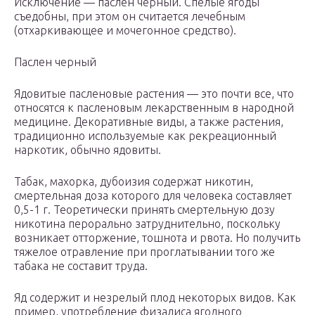
Исключение — паслен черный. Спелые ягоды
съедобны, при этом он считается лечебным
(отхаркивающее и мочегонное средство).
Паслен черный
Ядовитые пасленовые растения — это почти все, что
относятся к пасленовым лекарственным в народной
медицине. Декоративные виды, а также растения,
традиционно используемые как рекреационный
наркотик, обычно ядовиты.
Табак, махорка, дубоизия содержат никотин,
смертельная доза которого для человека составляет
0,5-1 г. Теоретически принять смертельную дозу
никотина перорально затруднительно, поскольку
возникает отторжение, тошнота и рвота. Но получить
тяжелое отравление при проглатывании того же
табака не составит труда.
Яд содержит и незрелый плод некоторых видов. Как
пример, употребление физалиса ягодного