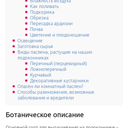
Влажность воздуха
Как поливать
Подкормка
Обрезка
Пересадка ардизии
Почва
Цветение и плодоношение
Освещение
Заготовка сырья
Виды паслена, растущие на наших
подоконниках
Перечный (перцевидный)
Ложноперечный
Курчавый
Декоративные кустарники
Опасен ли комнатный паслен?
Способы размножения, возможные
заболевания и вредители
Ботаническое описание
Основной сорт для выращивания на подоконнике –