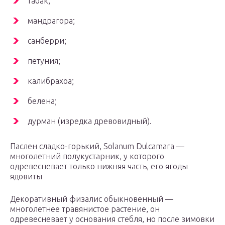
табак;
мандрагора;
санберри;
петуния;
калибрахоа;
белена;
дурман (изредка древовидный).
Паслен сладко-горький, Solanum Dulcamara —
многолетний полукустарник, у которого
одревесневает только нижняя часть, его ягоды
ядовиты
Декоративный физалис обыкновенный —
многолетнее травянистое растение, он
одревесневает у основания стебля, но после зимовки