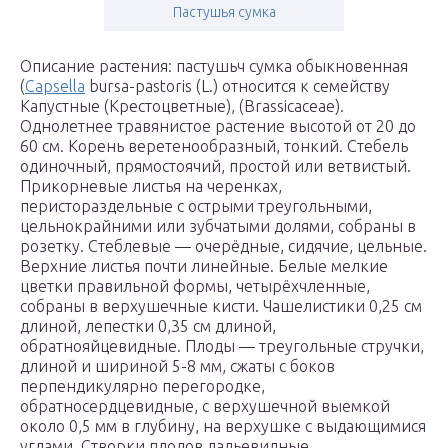
Пастушья сумка
Описание растения: пастушьч сумка обыкновенная
(
Capsella
bursa-pastoris (L.) относится к семейству
Капустные (Крестоцветные), (Brassicaceae).
Однолетнее травянистое растение высотой от 20 до
60 см. Корень веретенообразный, тонкий. Стебель
одиночный, прямостоячий, простой или ветвистый.
Прикорневые листья на черенках,
перистораздельные с острыми треугольными,
цельнокрайними или зубчатыми долями, собраны в
розетку. Стеблевые — очерёдные, сидячие, цельные.
Верхние листья почти линейные. Белые мелкие
цветки правильной формы, четырёхчленные,
собраны в верхушечные кисти. Чашелистики 0,25 см
длиной, лепестки 0,35 см длиной,
обратнояйцевидные. Плоды — треугольные стручки,
длиной и шириной 5-8 мм, сжаты с боков
перпендикулярно перегородке,
обратносердцевидные, с верхушечной выемкой
около 0,5 мм в глубину, на верхушке с выдающимися
углами. Створки плодов ладьевидные,