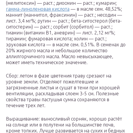
(мелитоксин) — раст.; диосмин — раст.; кумарин;
гамма-линоленовая кислота
— в масле сем. 48,52%;
маннит (маннитол, фраксинин) — раст.; несодин —
лист. 3,4 мг%; рутин — раст.; бета-ситостерол (бета-
ситостерин) — раст.; сорбит (сорбитол) — раст.;
тиамин (витамин В1, аневрин) — лист. 2,12 мг%;
тирамин; фумаровая кислота; холин — раст.;
эруковая кислота — в масле сем. 0,51%. В семенах до
20% жирного масла и небольшое количество
аллилгорчичного масла. Масло невысыхающее,
может иметь техническое значение.
Сбор: летом в фазе цветения траву срезают на
уровне земли. Отделяют пожелтевшие и
загрязненные листья и сушат в тени при хорошей
вентиляции, раскладывая слоем 3-5 см. Полезные
свойства травы пастушья сумка сохраняются в
течение трех лет.
Выращивание: выносливый сорняк, хорошо растёт
на солнце или в полутени на большинстве почв,
кроме топких. Лучше развивается на сухих и бедных