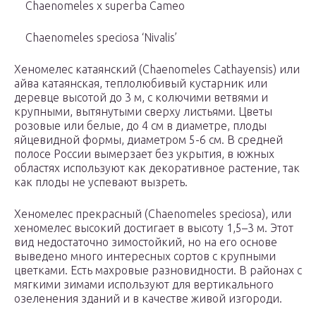
Chaenomeles x superba Cameo
Chaenomeles speciosa ‘Nivalis’
Хеномелес катаянский (Chaenomeles Cathayensis) или
айва катаянская, теплолюбивый кустарник или
деревце высотой до 3 м, с колючими ветвями и
крупными, вытянутыми сверху листьями. Цветы
розовые или белые, до 4 см в диаметре, плоды
яйцевидной формы, диаметром 5-6 см. В средней
полосе России вымерзает без укрытия, в южных
областях используют как декоративное растение, так
как плоды не успевают вызреть.
Хеномелес прекрасный (Chaenomeles speciosa), или
хеномелес высокий достигает в высоту 1,5–3 м. Этот
вид недостаточно зимостойкий, но на его основе
выведено много интересных сортов с крупными
цветками. Есть махровые разновидности. В районах с
мягкими зимами используют для вертикального
озеленения зданий и в качестве живой изгороди.