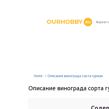
OURHOBBY
RU
Журнал о
Home
Описание винограда сорта гурман
Описание винограда сорта 
Содер