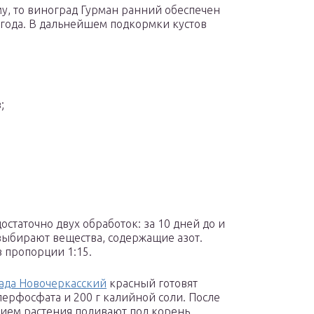
у, то виноград Гурман ранний обеспечен
года. В дальнейшем подкормки кустов
;
остаточно двух обработок: за 10 дней до и
выбирают вещества, содержащие азот.
 пропорции 1:15.
ада Новочеркасский
красный готовят
перфосфата и 200 г калийной соли. После
ием растения поливают под корень.