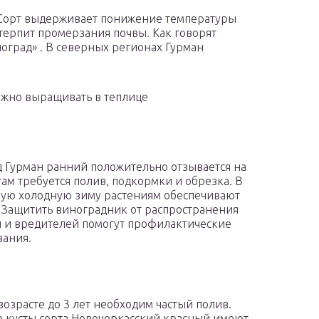
 Сорт выдерживает понижение температуры
 терпит промерзания почвы. Как говорят
оград» . В северных регионах Гурман
ожно выращивать в теплице
 Гурман ранний положительно отзывается на
стам требуется полив, подкормки и обрезка. В
ую холодную зиму растениям обеспечивают
 Защитить виноградник от распространения
 и вредителей помогут профилактические
ания.
 возрасте до 3 лет необходим частый полив.
 кусты сорта Новочеркасский красный имеют