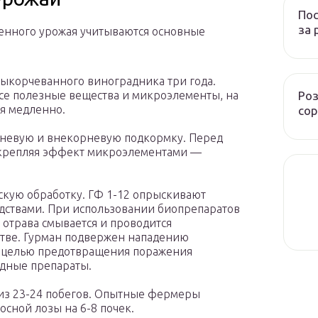
Пос
за 
венного урожая учитываются основные
выкорчеванного виноградника три года.
Роз
все полезные вещества и микроэлементы, на
ся медленно.
сор
рневую и внекорневую подкормку. Перед
акрепляя эффект микроэлементами —
кую обработку. ГФ 1-12 опрыскивают
ствами. При использовании биопрепаратов
я отрава смывается и проводится
стве. Гурман подвержен нападению
С целью предотвращения поражения
дные препараты.
 из 23-24 побегов. Опытные фермеры
сной лозы на 6-8 почек.