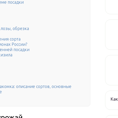
хеме посадки
лозы, обрезка
ния сорта
ионах России?
сенней посадки
кизила
акомка: описание сортов, основные
е
Как
урожай