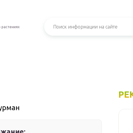
 растениях
РЕ
гурман
жание: