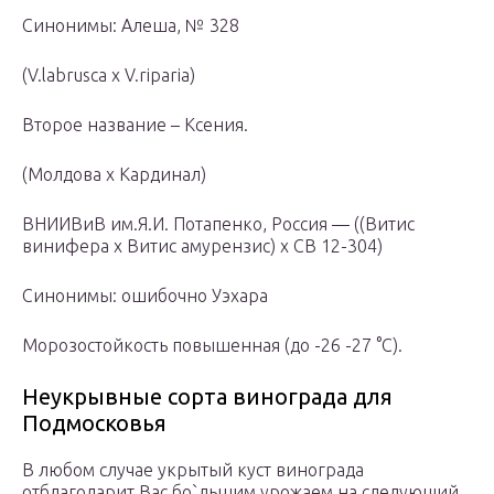
Синонимы: Алеша, № 328
(V.labrusca x V.riparia)
Второе название – Ксения.
(Молдова x Кардинал)
ВНИИВиВ им.Я.И. Потапенко, Россия — ((Витис
винифера x Витис амурензис) x СВ 12-304)
Синонимы: ошибочно Уэхара
Морозостойкость повышенная (до -26 -27 °С).
Неукрывные сорта винограда для
Подмосковья
В любом случае укрытый куст винограда
отблагодарит Вас бо`льшим урожаем на следующий