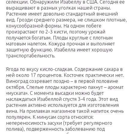
селекции. Обнаружили Изабеллу в США. Сегодня ее
выращивают в разных уголках нашей страны.
Растение имеет довольно стандартный внешний
вид. Грозди среднего размера, не слишком плотные,
конусообразной формы. На одном побеге
произрастают по 2-3 кисти, поэтому урожай
получается богатым. Плоды круглые с плотным
матовым налетом. Кожура прочная и выполняет
защитную функцию. Изабелла имеет хорошую
транспортабельность.
Ягода по вкусу кисло-сладкая. Содержание сахара в
ней около 17 процентов. Косточек практически нет.
Виноград созревает поздно – в первой половине
октября. Спелые плоды характерно пахнут – аромат
«муската». С момента высадки можно будет
наслаждаться Изабеллой спустя 3-4 года. Этот вид
растения активно используется для изготовления
вина. На прилавках магазинов такой напиток очень
популярен. К минусам сорта относятся:
непереносимость засухи (требует регулярного
полива), подверженность заболеванию под