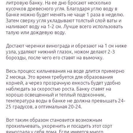
литровую банку. На ее дно бросают несколько
кусочков древесного угля. Благодаря углю воду в
банке можно будет менять не чаще 1 раза в неделю.
Затем сверху угля укладывают толстый слой ваты и
наливают воду на 1-2 см. Лучше всего использовать
талую или дождевую воду.
Достают черенки винограда и обрезают на 1 см ниже
узла, удаляют нижний глазок, ножом делают 2-3
борозды, после чего его ставят на вымочку.
Весь процесс кильчевания на воде длится примерно
2 месяца. Это время требуется для образования
корней, а через прозрачную емкость будет удобно
наблюдать за скоростью роста. Банку ставят на
хорошо освещенный и теплый подоконник,
температура воды в банке не должна превышать 24-
25 градусов, а оптимальная 20-24.
Вот таким образом становится возможным
прокильчевать, укоренить и посадить этот сорт
винограда у себя дома. Если имеется много