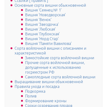
Ссылки [ править ]
Основные сорта вишни обыкновенной
Вишня ‘Сеянец № 1’
Вишня ‘Новодворская’
Вишня ‘Венок’
Вишня ‘Звездочка’
Вишня ‘Любская’
Вишня ‘Глубокская’
Вишня ‘Норд Стар’
Вишня ‘Памяти Вавилова’
Сорта войлочной вишни с описанием и
характеристикой
Зимостойкие сорта войлочной вишни
Прочие сорта войлочной вишни,
допущенные к использованию
госреестром РФ
Самоплодные сорта войлочной вишни
Выращивание вишни обыкновенной
Правила ухода и посадка
Подкормка
Полив
Формирование кроны
Сроки созревания плодов