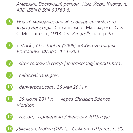
Америки: Восточный регион
.
Нью-Йорк: Кнопф.
п.
498.
ISBN
0-394-50760-6.
Новый международный словарь английского
языка Вебстера
. Спрингфилд, Массачусетс: G. &
C. Merriam Co., 1913. См.
Amarelle
на стр. 67.
↑ Stocks, Christopher (2009).
«Забытые плоды
Британии».
Флора
.
1
: 1–200.
.
sites.rootsweb.com/~janarmstrong/depn01.htm
.
.
naldc.nal.usda.gov
.
.
denverpost.com
.
26 мая 2011 г.
.
29 июля 2011 г. — через Christian Science
Monitor.
.
Fao.org
.
Проверено
3 февраля
2015 года
.
Джексон, Майкл (1997).
.
Саймон и Шустер.
п.
80.