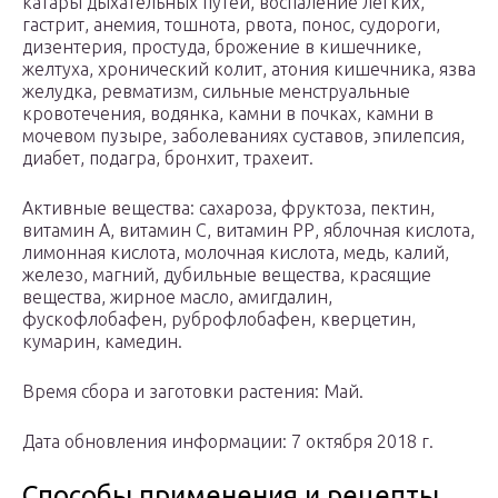
катары дыхательных путей, воспаление лёгких,
гастрит, анемия, тошнота, рвота, понос, судороги,
дизентерия, простуда, брожение в кишечнике,
желтуха, хронический колит, атония кишечника, язва
желудка, ревматизм, сильные менструальные
кровотечения, водянка, камни в почках, камни в
мочевом пузыре, заболеваниях суставов, эпилепсия,
диабет, подагра, бронхит, трахеит.
Активные вещества: сахароза, фруктоза, пектин,
витамин А, витамин C, витамин РР, яблочная кислота,
лимонная кислота, молочная кислота, медь, калий,
железо, магний, дубильные вещества, красящие
вещества, жирное масло, амигдалин,
фускофлобафен, руброфлобафен, кверцетин,
кумарин, камедин.
Время сбора и заготовки растения: Май.
Дата обновления информации: 7 октября 2018 г.
Способы применения и рецепты