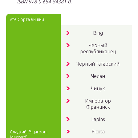
ISBN
978-0-684-84381-0.
vте Сорта вишни
Bing
Черный
республиканец
Черный татарский
Челан
Чинук
Император
Франциск
Lapins
Picota
Сладкий (Bigaroon,
Mazzard)