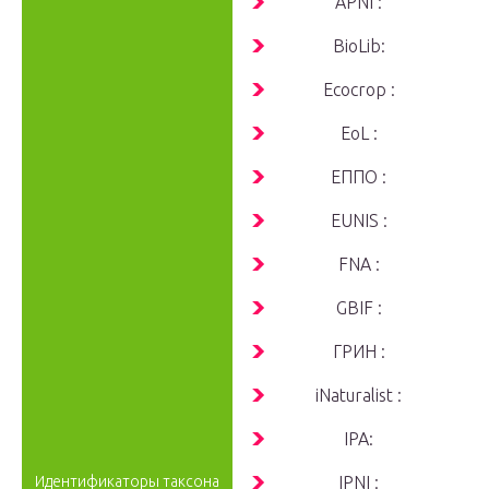
APNI :
BioLib:
Ecocrop :
EoL :
ЕППО :
EUNIS :
FNA :
GBIF :
ГРИН :
iNaturalist :
IPA:
Идентификаторы таксона
IPNI :